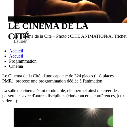
Rendez-vous à partir du 26 août 2026
LE CINÉMA DE LA
©
CITÉ
Le Cinéma de la Cité – Photo : CITÉ ANIMATION/A. Trichet
Laurier
Accueil
Accueil
Programmation
Cinéma
Le Cinéma de la Cité, d'une capacité de 324 places (+ 8 places
PMR), propose une programmation dédiée à l'animation.
La salle de cinéma étant modulable, elle permet ainsi de créer des
passerelles avec d'autres disciplines (ciné-concerts, conférences, jeux
vidéo...).