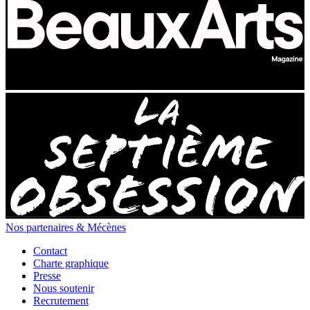
Nos partenaires & Mécènes
Contact
Charte graphique
Presse
Nous soutenir
Recrutement